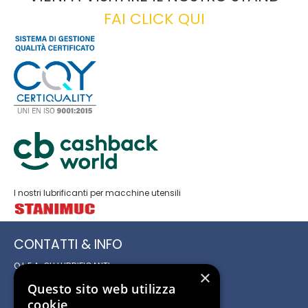
FAI CLICK QUI
I nostri lubrificanti per macchine utensili
CONTATTI & INFO
O.L.E.A. OLI LUBRIFICANTI
×
ED AFFINI S.r.l.
Questo sito web utilizza
Sede Legale e Amministrativa
cookie
Via Campo di Maggio 27/b