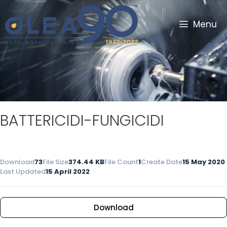
Menu
BATTERICIDI-FUNGICIDI
Download
73
File Size
374.44 KB
File Count
1
Create Date
15 May 2020
Last Updated
15 April 2022
Download