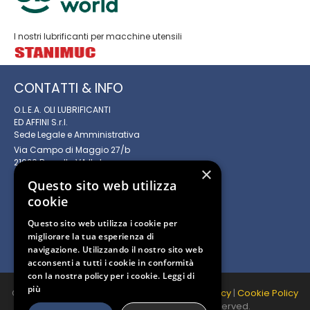
I nostri lubrificanti per macchine utensili
CONTATTI & INFO
O.L.E.A. OLI LUBRIFICANTI
ED AFFINI S.r.l.
Sede Legale e Amministrativa
Via Campo di Maggio 27/b
21020 Brunello VA Italy
×
P.I. 00744480153
Questo sito web utilizza
REA. VA - 360424
cookie
Capitale soc. i.v. € 14.670,00
+39 0332 1888131
Questo sito web utilizza i cookie per
+39 0332 1888132
migliorare la tua esperienza di
info@olea-lubrificanti.it
navigazione. Utilizzando il nostro sito web
acconsenti a tutti i cookie in conformità
con la nostra policy per i cookie.
Leggi di
più
Copyright Olea Lubrificanti 2020 © |
Privacy Policy
|
Cookie Policy
Made by
Nyx Solutions
. All Rights Reserved.