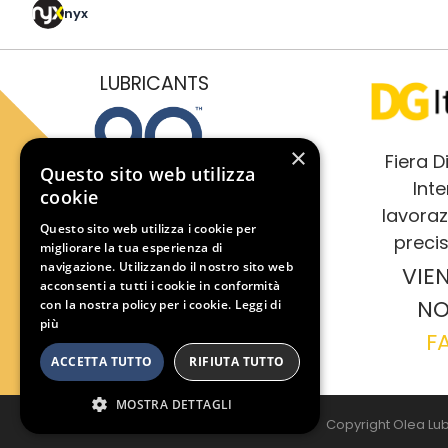
nyx
LUBRICANTS
×
Fiera 
Questo sito web utilizza
Inte
cookie
lavoraz
Questo sito web utilizza i cookie per
precis
OLEA è una società fondata
migliorare la tua esperienza di
nel 1932, specializzata nella
navigazione. Utilizzando il nostro sito web
VIEN
formulazione, produzione e
acconsenti a tutti i cookie in conformità
commercializzazione di
NO
con la nostra policy per i cookie.
Leggi di
lubrificanti.
più
F
ACCETTA TUTTO
RIFIUTA TUTTO
MOSTRA DETTAGLI
Copyright Olea Lubr