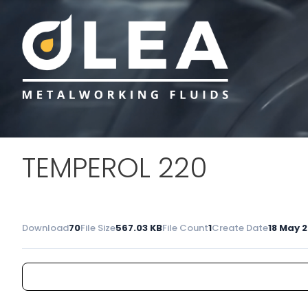
TEMPEROL 220
Download
70
File Size
567.03 KB
File Count
1
Create Date
18 May 2