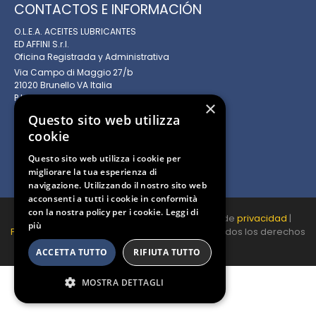
CONTACTOS E INFORMACIÓN
O.L.E.A. ACEITES LUBRICANTES
ED AFFINI S.r.l.
Oficina Registrada y Administrativa
Via Campo di Maggio 27/b
21020 Brunello VA Italia
P.I. 00744480153
×
REA. VA - 360424
Questo sito web utilizza
Capital social 14.670,00 euros
cookie
+39 0332 1888131
+39 0332 1888132
Questo sito web utilizza i cookie per
info@olea-lubrificanti.it
migliorare la tua esperienza di
navigazione. Utilizzando il nostro sito web
acconsenti a tutti i cookie in conformità
con la nostra policy per i cookie.
Leggi di
Copyright Olea Lubrificanti 2020 © | Política de
privacidad
|
più
Política
de cookies hecha por
Nyx Solutions
. Todos los derechos
reservados.
ACCETTA TUTTO
RIFIUTA TUTTO
MOSTRA DETTAGLI